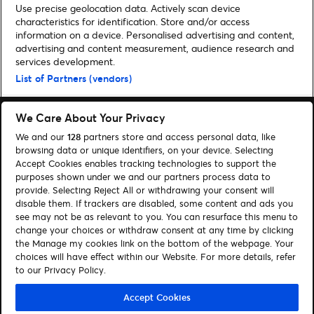
Use precise geolocation data. Actively scan device
characteristics for identification. Store and/or access
information on a device. Personalised advertising and content,
advertising and content measurement, audience research and
services development.
Home
»
Musik
»
Woodkid verlegt Deutschland-Termine auf Oktober 2021
List of Partners (vendors)
We Care About Your Privacy
We and our
128
partners store and access personal data, like
browsing data or unique identifiers, on your device. Selecting
Accept Cookies enables tracking technologies to support the
Suchen
purposes shown under we and our partners process data to
provide. Selecting Reject All or withdrawing your consent will
Cookie-Einwilligungstool
disable them. If trackers are disabled, some content and ads you
see may not be as relevant to you. You can resurface this menu to
Autor*innen
Kontakt
change your choices or withdraw consent at any time by clicking
Impressum
Tickets
the Manage my cookies link on the bottom of the webpage. Your
choices will have effect within our Website. For more details, refer
to our Privacy Policy.
Folge uns:
Visit Facebook (opens in a new window)
Visit Twitter (opens in a new window)
Visit Instagram (opens in a new window)
Visit Youtube (opens in a new window)
Visit Tiktok (opens in a new windo
Visit Xing (opens in a new 
Visit LinkedIn (opens
Accept Cookies