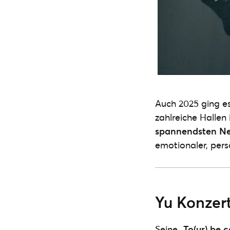
Auch 2025 ging es 
zahlreiche Hallen
spannendsten N
emotionaler, persö
Yu Konzert
Seine
„To(ur) be 