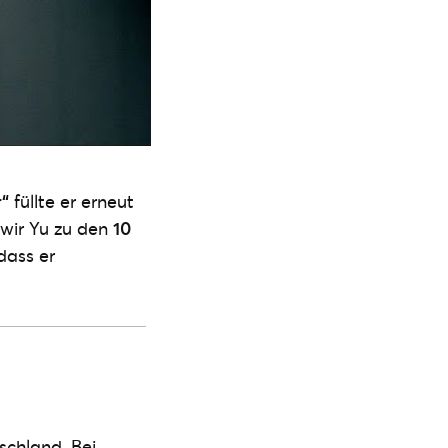
r“
füllte er erneut
 wir Yu zu den
10
dass er
schland. Bei