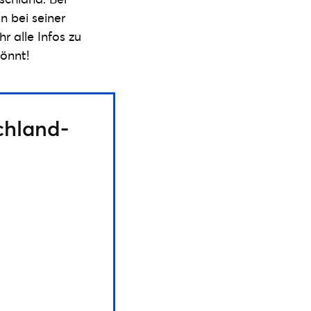
n bei seiner
r alle Infos zu
könnt!
schland-