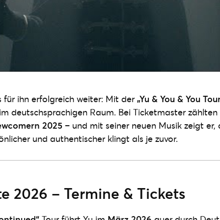
für ihn erfolgreich weiter: Mit der
„Yu & You & You Tou
 im deutschsprachigen Raum. Bei Ticketmaster zählten
ewcomern 2025
– und mit seiner neuen Musik zeigt er, 
nlicher und authentischer klingt als je zuvor.
e 2026 – Termine & Tickets
continued“
Tour führt Yu im
März 2026
quer durch Deut