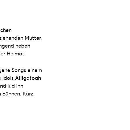
schen
rziehenden Mutter,
singend neben
ner Heimat.
eigene Songs einem
s Idols
Alligatoah
nd lud ihn
en Bühnen. Kurz