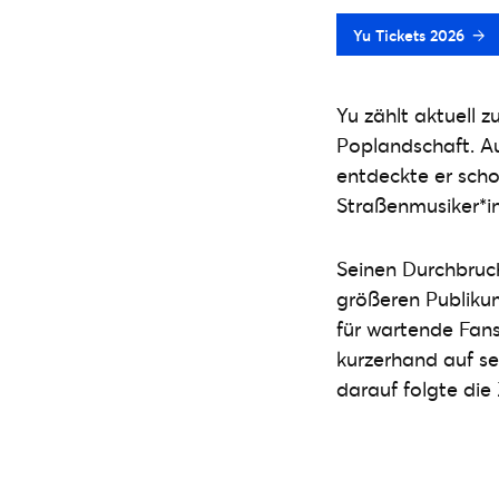
Yu Tickets 2026
Yu zählt aktuell 
Poplandschaft. A
entdeckte er scho
Straßenmusiker*in
Seinen Durchbruch
größeren Publikum
für wartende Fans
kurzerhand auf se
darauf folgte di