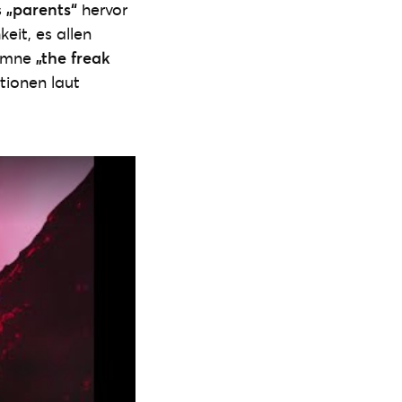
s
„parents“
hervor
eit, es allen
Hymne
„the freak
tionen laut