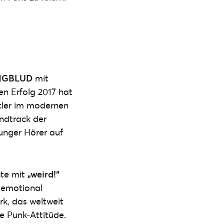
NGBLUD
mit
en Erfolg 2017 hat
tler im modernen
ndtrack der
unger Hörer auf
hte mit
„weird!“
 emotional
k, das weltweit
e Punk-Attitüde.