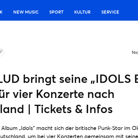
K
NEW MUSIC
SPORT
KULTUR
SERVICE
Nic
D bringt seine „IDOLS 
ür vier Konzerte nach
and | Tickets & Infos
Album „Idols“ macht sich der britische Punk-Star im O
tschland, um bei vier Konzerten gemeinsam mit seinen