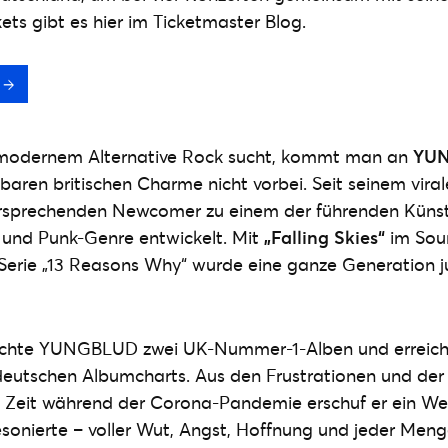
kets gibt es hier im Ticketmaster Blog.
odernem Alternative Rock sucht, kommt man an
YU
aren britischen Charme nicht vorbei. Seit seinem viral
versprechenden Newcomer zu einem der führenden Küns
 und Punk-Genre entwickelt. Mit
„Falling Skies“
im Sou
-Serie „13 Reasons Why“ wurde eine ganze Generation j
tlichte YUNGBLUD zwei UK-Nummer-1-Alben und erreic
 deutschen Albumcharts. Aus den Frustrationen und der
 Zeit während der Corona-Pandemie erschuf er ein Wer
esonierte – voller Wut, Angst, Hoffnung und jeder Meng