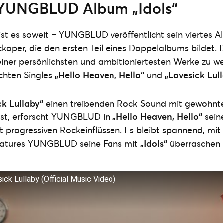
 YUNGBLUD Album „Idols“
ist es soweit – YUNGBLUD veröffentlicht sein viertes 
oper, die den ersten Teil eines Doppelalbums bildet.
seiner persönlichsten und ambitioniertesten Werke zu we
ichten Singles
„Hello Heaven, Hello“
und
„Lovesick Lul
ck Lullaby“
einen treibenden Rock-Sound mit gewohnt
st, erforscht YUNGBLUD in
„Hello Heaven, Hello“
sein
t progressiven Rockeinflüssen. Es bleibt spannend, mi
eatures YUNGBLUD seine Fans mit
„Idols“
überraschen 
k Lullaby (Official Music Video)