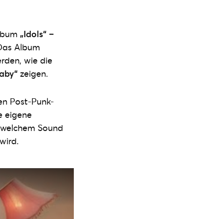
Album
„Idols“
–
 Das Album
rden, wie die
laby“
zeigen.
en Post-Punk-
e eigene
t welchem Sound
wird.