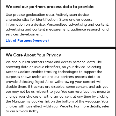
Setlist & News zur Tour Ma Vie
We and our partners process data to provide:
World Tour 2026
Use precise geolocation data. Actively scan device
characteristics for identification. Store and/or access
information on a device. Personalised advertising and content,
advertising and content measurement, audience research and
services development.
Home
»
Sport
»
So war der Start der Leichtathletik-EM in Berlin
List of Partners (vendors)
We Care About Your Privacy
We and our
128
partners store and access personal data, like
browsing data or unique identifiers, on your device. Selecting
Accept Cookies enables tracking technologies to support the
Suchen
purposes shown under we and our partners process data to
Cookie-Einwilligungstool
provide. Selecting Reject All or withdrawing your consent will
disable them. If trackers are disabled, some content and ads you
see may not be as relevant to you. You can resurface this menu to
Autor*innen
Kontakt
change your choices or withdraw consent at any time by clicking
Impressum
Tickets
the Manage my cookies link on the bottom of the webpage. Your
choices will have effect within our Website. For more details, refer
to our Privacy Policy.
Folge uns: