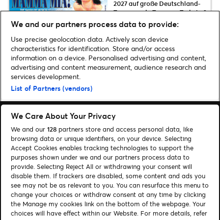
2027 auf große Deutschland-
Tour zurück: Termine, Tickets &
Infos zum Vorverkauf
We and our partners process data to provide:
Use precise geolocation data. Actively scan device
characteristics for identification. Store and/or access
information on a device. Personalised advertising and content,
advertising and content measurement, audience research and
Home
»
Tipps
»
Unsere Geschenkideen aus Comedy, Konzerten, Musicals
services development.
u.v.m. in Berlin
List of Partners (vendors)
We Care About Your Privacy
We and our
128
partners store and access personal data, like
browsing data or unique identifiers, on your device. Selecting
Accept Cookies enables tracking technologies to support the
Suchen
purposes shown under we and our partners process data to
provide. Selecting Reject All or withdrawing your consent will
Cookie-Einwilligungstool
disable them. If trackers are disabled, some content and ads you
see may not be as relevant to you. You can resurface this menu to
Autor*innen
Kontakt
change your choices or withdraw consent at any time by clicking
Impressum
Tickets
the Manage my cookies link on the bottom of the webpage. Your
choices will have effect within our Website. For more details, refer