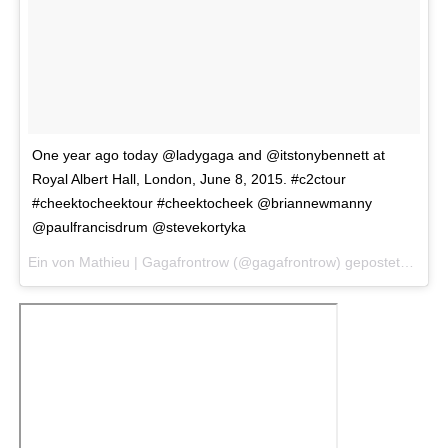
One year ago today @ladygaga and @itstonybennett at
Royal Albert Hall, London, June 8, 2015. #c2ctour
#cheektocheektour #cheektocheek @briannewmanny
@paulfrancisdrum @stevekortyka
Ein von Mathieu | Gagafrontrow (@gagafrontrow) gepostetes Foto am