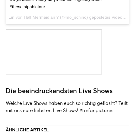
#thesaintpablotour
Ein von Half Mermaidian ? (@mo_schino) gepostetes Video am
2
Die beeindruckendsten Live Shows
Welche Live Shows haben euch so richtig geflasht? Teilt
mit uns eure liebsten Live Shows! #tmfanpictures
ÄHNLICHE ARTIKEL