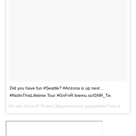
Did you have fun #Seattle? #Arizona is up next…
#NotInThisLifetime Tour #GnFnR livemu.sc/GNR_Tix
Ein von Guns N‘ Roses (@gunsnroses) gepostetes Foto am
14. A