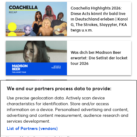
Coachella Highlights 2026:
Diese Acts könnt ihr bald live
in Deutschland erleben | Karol
G, The Strokes, Slayyyter, FKA
twigs u.v.m.
Was dich bei Madison Beer
erwartet: Die Setlist der locket
tour 2026
We and our partners process data to provide:
Was dich bei A$AP Rocky auf
der Don’t Be Dumb World Tour
Use precise geolocation data. Actively scan device
2026 erwartet: Setlist, Termine
characteristics for identification. Store and/or access
& News
information on a device. Personalised advertising and content,
advertising and content measurement, audience research and
services development.
List of Partners (vendors)