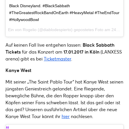
Black Disneyland. #BlackSabbath
#TheGreatestRockBandOnEarth #HeavyMetal #TheEndTour
#HollywoodBowl
Ein von Rogelio (@diablodespierto) gepostetes Foto am
24. Sep 2016 um 9:08 Uhr
Auf keinen Fall live entgehen lassen:
Black Sabbath
Tickets
für das Konzert am
17.01.2017 in Köln
(LANXESS
arena) gibt es bei
Ticketmaster
.
Kanye West
Mit seiner „The Saint Pablo Tour“ hat Kanye West seinen
jüngsten Geniestreich gelandet. Eine fliegende,
bewegliche Bühne, die den Rapper knapp über den
Köpfen seiner Fans schweben lässt. Ist das geil oder ist
das geil? Unseren ausführlichen Artikel über die neue
Kanye West Tour könnt ihr
hier
nachlesen.