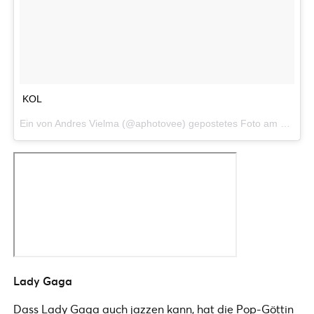
KOL
Ein von Andres Vielma (@aphotovee) gepostetes Foto am
28. Au
Lady Gaga
Dass Lady Gaga auch jazzen kann, hat die Pop-Göttin