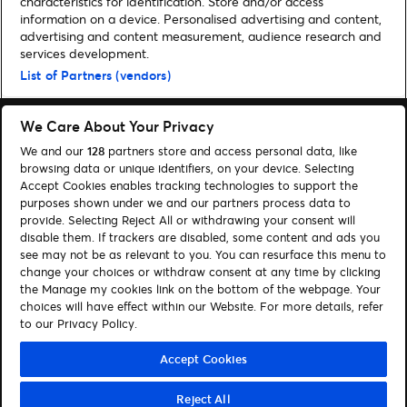
characteristics for identification. Store and/or access
information on a device. Personalised advertising and content,
advertising and content measurement, audience research and
Home
»
Musik
»
Coldplay veröffentlichen neues Musikvideo zur Single
services development.
„Biutyful“ | Neue Tour 2023 mit einem Konzert in der Schweiz!
List of Partners (vendors)
We Care About Your Privacy
We and our
128
partners store and access personal data, like
browsing data or unique identifiers, on your device. Selecting
Accept Cookies enables tracking technologies to support the
Suchen
purposes shown under we and our partners process data to
Cookie-Einwilligungstool
provide. Selecting Reject All or withdrawing your consent will
disable them. If trackers are disabled, some content and ads you
see may not be as relevant to you. You can resurface this menu to
Autor*innen
Kontakt
change your choices or withdraw consent at any time by clicking
Impressum
Tickets
the Manage my cookies link on the bottom of the webpage. Your
choices will have effect within our Website. For more details, refer
to our Privacy Policy.
Folge uns:
Visit Facebook (opens in a new window)
Visit Twitter (opens in a new window)
Visit Instagram (opens in a new window)
Visit Youtube (opens in a new window)
Visit Tiktok (opens in a new windo
Visit Xing (opens in a new 
Visit LinkedIn (opens
Accept Cookies
Reject All