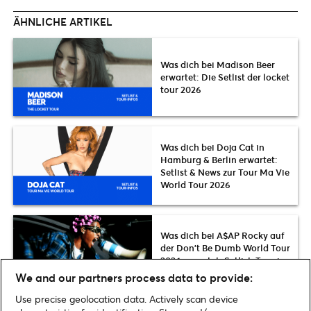
ÄHNLICHE ARTIKEL
Was dich bei Madison Beer
erwartet: Die Setlist der locket
tour 2026
Was dich bei Doja Cat in
Hamburg & Berlin erwartet:
Setlist & News zur Tour Ma Vie
World Tour 2026
Was dich bei A$AP Rocky auf
der Don’t Be Dumb World Tour
2026 erwartet: Setlist, Termine
& News
We and our partners process data to provide:
Use precise geolocation data. Actively scan device