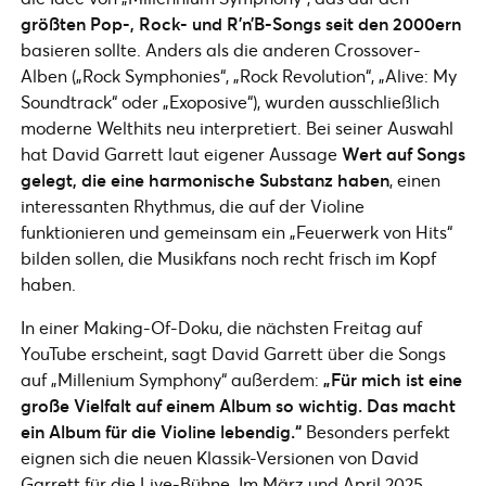
größten Pop-, Rock- und R’n’B-Songs seit den 2000ern
basieren sollte. Anders als die anderen Crossover-
Alben („Rock Symphonies“, „Rock Revolution“, „Alive: My
Soundtrack“ oder „Exoposive“), wurden ausschließlich
moderne Welthits neu interpretiert. Bei seiner Auswahl
hat David Garrett laut eigener Aussage
Wert auf Songs
gelegt, die eine harmonische Substanz haben
, einen
interessanten Rhythmus, die auf der Violine
funktionieren und gemeinsam ein „Feuerwerk von Hits“
bilden sollen, die Musikfans noch recht frisch im Kopf
haben.
In einer Making-Of-Doku, die nächsten Freitag auf
YouTube erscheint, sagt David Garrett über die Songs
auf „Millenium Symphony“ außerdem:
„Für mich ist eine
große Vielfalt auf einem Album so wichtig. Das macht
ein Album für die Violine lebendig.“
Besonders perfekt
eignen sich die neuen Klassik-Versionen von David
Garrett für die Live-Bühne. Im März und April 2025