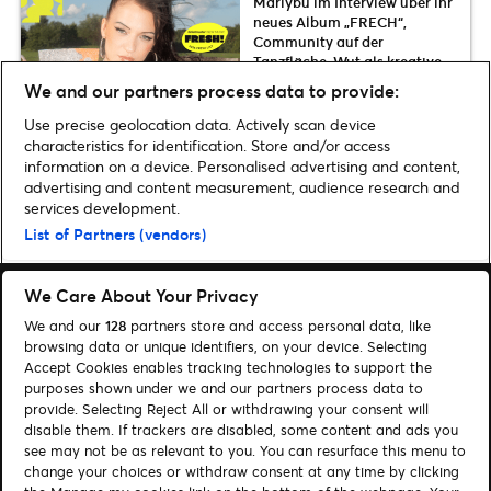
Mariybu im Interview über ihr
neues Album „FRECH“,
Community auf der
Tanzfläche, Wut als kreative
Kraft und den Mut, frech zu
We and our partners process data to provide:
sein
Use precise geolocation data. Actively scan device
characteristics for identification. Store and/or access
information on a device. Personalised advertising and content,
advertising and content measurement, audience research and
Home
»
Musik
»
David Garrett veröffentlicht sein neues Album „Millennium
services development.
Symphony“
List of Partners (vendors)
We Care About Your Privacy
We and our
128
partners store and access personal data, like
browsing data or unique identifiers, on your device. Selecting
Accept Cookies enables tracking technologies to support the
Suchen
purposes shown under we and our partners process data to
provide. Selecting Reject All or withdrawing your consent will
Cookie-Einwilligungstool
disable them. If trackers are disabled, some content and ads you
see may not be as relevant to you. You can resurface this menu to
Autor*innen
Kontakt
change your choices or withdraw consent at any time by clicking
Impressum
Tickets