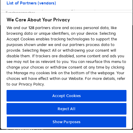
List of Partners (vendors)
Home
»
Musik
»
Disney’s Neuerscheinung „ENCANTO“ | Alvaro Soler als
Synchronsprecher
We Care About Your Privacy
We and our
128
partners store and access personal data, like
browsing data or unique identifiers, on your device. Selecting
Accept Cookies enables tracking technologies to support the
purposes shown under we and our partners process data to
provide. Selecting Reject All or withdrawing your consent will
disable them. If trackers are disabled, some content and ads you
Suchen
see may not be as relevant to you. You can resurface this menu to
Cookie-Einwilligungstool
change your choices or withdraw consent at any time by clicking
the Manage my cookies link on the bottom of the webpage. Your
Autor*innen
Kontakt
choices will have effect within our Website. For more details, refer
to our Privacy Policy.
Impressum
Tickets
Accept Cookies
Folge uns:
Reject All
Visit Facebook (opens in a new window)
Visit Twitter (opens in a new window)
Visit Instagram (opens in a new window)
Visit Youtube (opens in a new window)
Visit Tiktok (opens in a new windo
Visit Xing (opens in a new 
Visit LinkedIn (opens
Show Purposes
© Ticketmaster 2026