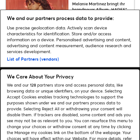
Melanie Martinez bringt ihr
brandneues Album „HADES“
im September 2026 live nach
We and our partners process data to provide:
Frankfurt und Hamburg
Use precise geolocation data. Actively scan device
characteristics for identification. Store and/or access
information on a device. Personalised advertising and content,
advertising and content measurement, audience research and
services development.
Home
»
Musik
»
24 Geschenke: Unser Gewinnspiel-Adventskalender 2019
List of Partners (vendors)
We Care About Your Privacy
We and our
128
partners store and access personal data, like
browsing data or unique identifiers, on your device. Selecting
Accept Cookies enables tracking technologies to support the
Suchen
purposes shown under we and our partners process data to
provide. Selecting Reject All or withdrawing your consent will
Cookie-Einwilligungstool
disable them. If trackers are disabled, some content and ads you
see may not be as relevant to you. You can resurface this menu to
Autor*innen
Kontakt
change your choices or withdraw consent at any time by clicking
Impressum
Tickets
the Manage my cookies link on the bottom of the webpage. Your
choices will have effect within our Website. For more details, refer