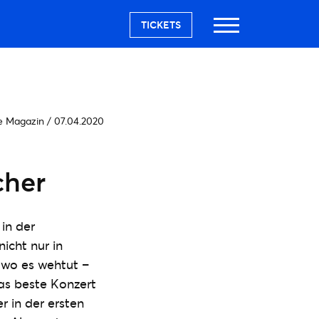
TICKETS
e Magazin
/
07.04.2020
cher
in der
icht nur in
 wo es wehtut –
as beste Konzert
r in der ersten