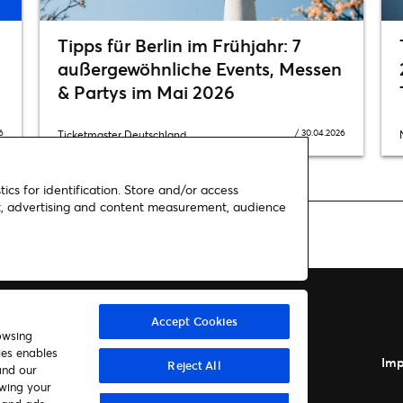
Tipps für Berlin im Frühjahr: 7
außergewöhnliche Events, Messen
& Partys im Mai 2026
6
/
30.04.2026
Ticketmaster Deutschland
ics for identification. Store and/or access
nt, advertising and content measurement, audience
Accept Cookies
owsing
ies enables
Autor*innen
Kontakt
Imp
Reject All
and our
awing your