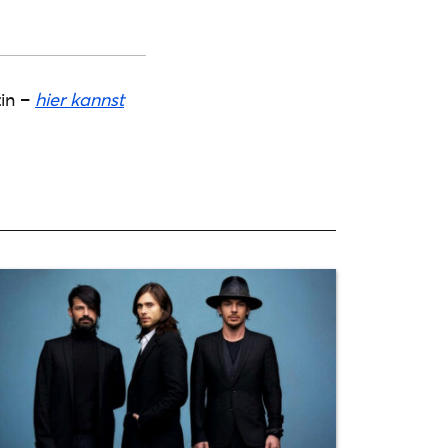
in –
hier kannst