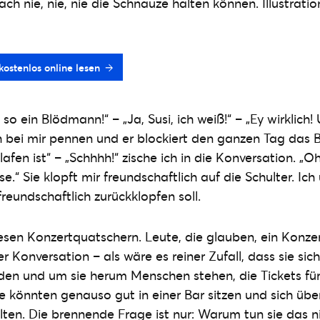
fach nie, nie, nie die Schnauze halten können. Illustrati
ostenlos online lesen
t so ein Blödmann!“ – „Ja, Susi, ich weiß!“ – „Ey wirklich
 bei mir pennen und er blockiert den ganzen Tag das Ba
fen ist“ – „Schhhh!“ zische ich in die Konversation. „Oh 
ise.“ Sie klopft mir freundschaftlich auf die Schulter. Ic
freundschaftlich zurückklopfen soll.
iesen Konzertquatschern. Leute, die glauben, ein Konzer
r Konversation – als wäre es reiner Zufall, dass sie sich
den und um sie herum Menschen stehen, die Tickets fü
e könnten genauso gut in einer Bar sitzen und sich über
lten. Die brennende Frage ist nur: Warum tun sie das 