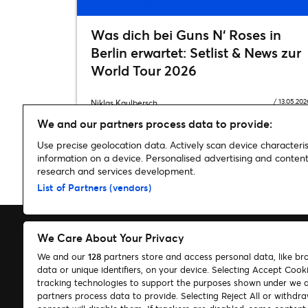
Was dich bei Guns N‘ Roses in
Berlin erwartet: Setlist & News zur
World Tour 2026
/
13.05.202
Niklas Kaulbersch
We and our partners process data to provide:
Use precise geolocation data. Actively scan device characterist
information on a device. Personalised advertising and conte
research and services development.
Home
»
Musik
»
Konzertnervbirnen #1: Der Quatscher
List of Partners (vendors)
We Care About Your Privacy
We and our
128
partners store and access personal data, like br
data or unique identifiers, on your device. Selecting Accept Cook
Suchen
tracking technologies to support the purposes shown under we 
partners process data to provide. Selecting Reject All or withdr
Cookie-Einwilligungstool