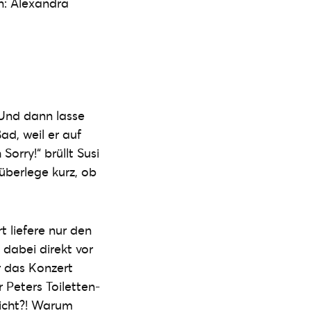
on: Alexandra
! Und dann lasse
d, weil er auf
Sorry!“ brüllt Susi
h überlege kurz, ob
t liefere nur den
 dabei direkt vor
r das Konzert
 Peters Toiletten-
nicht?! Warum