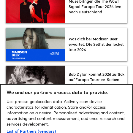
Muse bringen die The Wow!
Signal Europa Tour 2026 live
nach Deutschland
Was dich bei Madison Beer
erwartet: Die Setlist der locket
tour 2026
Bob Dylan kommt 2026 zurück
auf Europa-Tournee: Sieben
Deutschland-Konzerte im
Herbst
We and our partners process data to provide:
Use precise geolocation data. Actively scan device
characteristics for identification. Store and/or access
information on a device. Personalised advertising and content,
advertising and content measurement, audience research and
Home
»
Musik
»
Placebo kommen mit neuem Album 2022 live auf Tour
services development.
nach Deutschland | Presale- und Album-Infos
List of Partners (vendors)