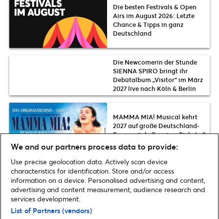
Die besten Festivals & Open
Airs im August 2026: Letzte
Chance & Tipps in ganz
Deutschland
Die Newcomerin der Stunde
SIENNA SPIRO bringt ihr
Debütalbum „Visitor“ im März
2027 live nach Köln & Berlin
MAMMA MIA! Musical kehrt
2027 auf große Deutschland-
Tour zurück: Termine, Tickets &
Infos zum Vorverkauf
We and our partners process data to provide:
Use precise geolocation data. Actively scan device
characteristics for identification. Store and/or access
information on a device. Personalised advertising and content,
advertising and content measurement, audience research and
Home
»
Musik
»
Zaho de Sagazan tourt im März 2025 durch Europa |
services development.
Letzte Tickets & Infos
List of Partners (vendors)