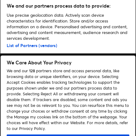
Open Airs und Event-
We and our partners process data to provide:
Highlights
Use precise geolocation data. Actively scan device
characteristics for identification. Store and/or access
information on a device. Personalised advertising and content,
advertising and content measurement, audience research and
services development.
Home
»
Sport
»
Nitro Circus-Star Travis Pastrana im Interview
List of Partners (vendors)
We Care About Your Privacy
We and our
128
partners store and access personal data, like
browsing data or unique identifiers, on your device. Selecting
Accept Cookies enables tracking technologies to support the
Suchen
purposes shown under we and our partners process data to
provide. Selecting Reject All or withdrawing your consent will
Cookie-Einwilligungstool
disable them. If trackers are disabled, some content and ads you
see may not be as relevant to you. You can resurface this menu to
Autor*innen
Kontakt
change your choices or withdraw consent at any time by clicking
Impressum
Tickets
the Manage my cookies link on the bottom of the webpage. Your
choices will have effect within our Website. For more details, refer
to our Privacy Policy.
Folge uns: