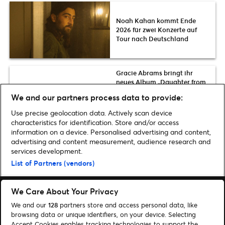
Noah Kahan kommt Ende
2026 für zwei Konzerte auf
Tour nach Deutschland
Gracie Abrams bringt ihr
neues Album „Daughter from
Hell“ im Mai 2027 für zwei
We and our partners process data to provide:
Konzerte in die Uber Arena
nach Berlin
Use precise geolocation data. Actively scan device
characteristics for identification. Store and/or access
information on a device. Personalised advertising and content,
advertising and content measurement, audience research and
services development.
Home
»
Musik
»
Vorfreude: Konzerte in der 2. Jahreshälfte 2020
List of Partners (vendors)
We Care About Your Privacy
We and our
128
partners store and access personal data, like
browsing data or unique identifiers, on your device. Selecting
Accept Cookies enables tracking technologies to support the