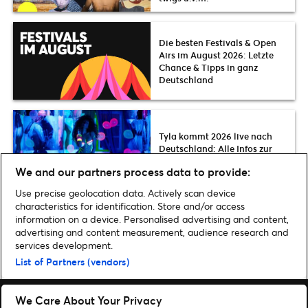
Die besten Festivals & Open
Airs im August 2026: Letzte
Chance & Tipps in ganz
Deutschland
Tyla kommt 2026 live nach
Deutschland: Alle Infos zur
THE A*POP WORLD TOUR
We and our partners process data to provide:
Use precise geolocation data. Actively scan device
characteristics for identification. Store and/or access
information on a device. Personalised advertising and content,
advertising and content measurement, audience research and
Home
»
New Music
»
Die spannendsten Newcomer 2019 live in
services development.
Deutschland
List of Partners (vendors)
We Care About Your Privacy