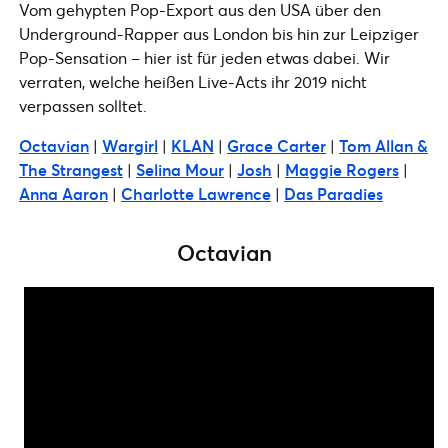
Vom gehypten Pop-Export aus den USA über den
Underground-Rapper aus London bis hin zur Leipziger
Pop-Sensation – hier ist für jeden etwas dabei. Wir
verraten, welche heißen Live-Acts ihr 2019 nicht
verpassen solltet.
Octavian
|
Wargirl
|
KLAN
|
Grace Carter
|
Tom Allan &
The Strangest
|
Selina Mour
|
Josh
|
Maggie Rogers
|
Anna Aaron
|
Charlotte Lawrence
|
Das Paradies
Octavian