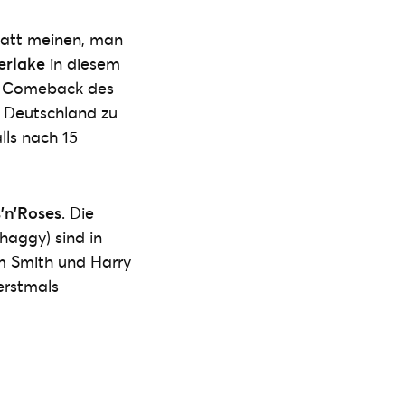
latt meinen, man
erlake
in diesem
op-Comeback des
n Deutschland zu
lls nach 15
’n’Roses
. Die
haggy) sind in
am Smith und Harry
erstmals