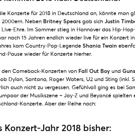
ie Konzerte für 2018 in Deutschland an, könnte man g
en 2000ern. Neben
Britney Spears
gab sich
Justin Timb
e Live-Ehre. Im Sommer stieg in Hannover das Hip-H
ar nach 15 Jahren endlich wieder live für ein Konzert i
Jahres kam Country-Pop-Legende
Shania Twain
ebenfa
d-Pause wieder für Konzerte hierher.
it den Comeback-Konzerten von
Fall Out Boy
und
Guns
ob Dylan, Santana, Roger Waters, U2 und Sting (inkl. S
lich auch nicht zu vergessen. Gefühlvoll ging es bei S
aumpaar der Musikszene – Jay-Z und Beyoncé spielten 
hland-Konzerte. Aber der Reihe nach:
 Konzert-Jahr 2018 bisher: