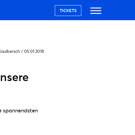
TICKETS
Kaulbersch
/
05.01.2018
unsere
die spannendsten